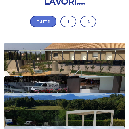
LAVORI....
TUTTE
1
2